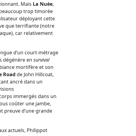
ssionnant. Mais
La Nuée
,
t beaucoup trop timorée
alisateur déployant cette
ve que terrifiante (notre
raque), car relativement
longue d’un court-métrage
s dégénère en
survival
mbiance mortifère et son
e Road
de John Hillcoat,
stant ancré dans un
visions
, corps immergés dans un
vous coûter une jambe,
nt preuve d’une grande
x actuels, Philippot