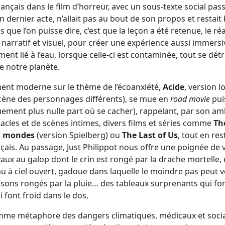
rançais dans le film d’horreur, avec un sous-texte social pa
 dernier acte, n’allait pas au bout de son propos et restai
que l’on puisse dire, c’est que la leçon a été retenue, le ré
, narratif et visuel, pour créer une expérience aussi immersi
ment lié à l’eau, lorsque celle-ci est contaminée, tout se dét
de notre planète.
ent moderne sur le thème de l’écoanxiété,
Acide
, version 
scène des personnages différents), se mue en
road movie
pui
quement plus nulle part où se cacher), rappelant, par son a
cles et de scènes intimes, divers films et séries comme
Th
s mondes
(version Spielberg) ou
The Last of Us
, tout en re
çais. Au passage, Just Philippot nous offre une poignée de 
x au galop dont le crin est rongé par la drache mortelle
 à ciel ouvert, gadoue dans laquelle le moindre pas peut 
isons rongés par la pluie… des tableaux surprenants qui fo
i font froid dans le dos.
omme métaphore des dangers climatiques, médicaux et sociau