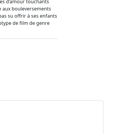
tes d’amour touchants
ace aux bouleversements
as su offrir à ses enfants
ype de film de genre