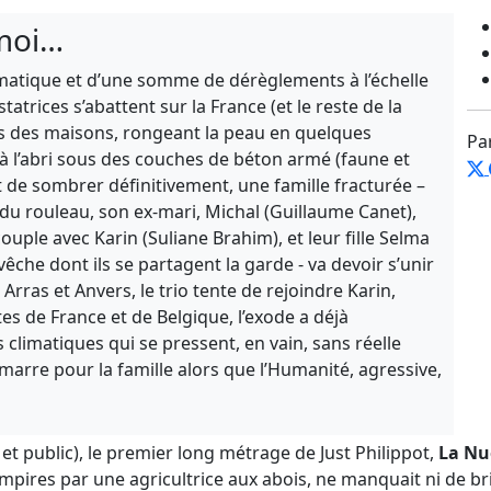
 moi…
atique et d’une somme de dérèglements à l’échelle
atrices s’abattent sur la France (et le reste de la
oits des maisons, rongeant la peau en quelques
Pa
 à l’abri sous des couches de béton armé (faune et
 de sombrer définitivement, une famille fracturée –
 du rouleau, son ex-mari, Michal (Guillaume Canet),
ouple avec Karin (Suliane Brahim), et leur fille Selma
che dont ils se partagent la garde - va devoir s’unir
rras et Anvers, le trio tente de rejoindre Karin,
tes de France et de Belgique, l’exode a déjà
climatiques qui se pressent, en vain, sans réelle
arre pour la famille alors que l’Humanité, agressive,
e et public), le premier long métrage de Just Philippot,
La Nu
mpires par une agricultrice aux abois, ne manquait ni de bri