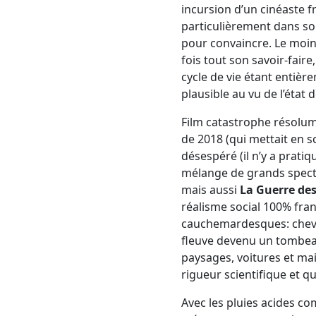
incursion d’un cinéaste f
particulièrement dans son
pour convaincre. Le moins 
fois tout son savoir-faire
cycle de vie étant entière
plausible au vu de l’état 
Film catastrophe résolum
de 2018 (qui mettait en 
désespéré (il n’y a prati
mélange de grands specta
mais aussi
La Guerre de
réalisme social 100% fran
cauchemardesques: chevau
fleuve devenu un tombeau
paysages, voitures et ma
rigueur scientifique et qu
Avec les pluies acides c