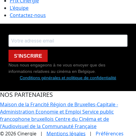
Prix Cinergie
L'équipe
Contactez-nous
S'INSCRIRE
Nous nous engageons à ne vous envoyer que des
informations relatives au cinéma en Belgique.
Conditions générales et politique de confidentialité
NOS PARTENAIRES
Maison de la Francité
Région de Bruxelles-Capitale -
Administration Economie et Emploi
Service public
francophone bruxellois
Centre du Cinéma et de
l'Audiovisuel de la Communauté Française
© 2026 Cinergie |
Mentions légales
|
Préférences