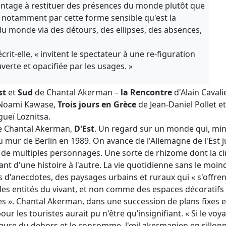
vantage à restituer des présences du monde plutôt que
t notamment par cette forme sensible qu'est la
 du monde via des détours, des ellipses, des absences,
it-elle, « invitent le spectateur à une re-figuration
uverte et opacifiée par les usages. »
st
et
Sud
de Chantal Akerman –
la Rencontre
d'Alain Cavali
Noami Kawase,
Trois jours en Grèce
de Jean-Daniel Pollet e
gueï Loznitsa.
e Chantal Akerman,
D'Est
. Un regard sur un monde qui, min
u mur de Berlin en 1989. On avance de l'Allemagne de l'Est j
ers de multiples personnages. Une sorte de rhizome dont la cin
t d'une histoire à l'autre. La vie quotidienne sans le moind
Pas d'anecdotes, des paysages urbains et ruraux qui « s'off
des entités du vivant, et non comme des espaces décorati
». Chantal Akerman, dans une succession de plans fixes et
our les touristes aurait pu n'être qu’insignifiant. « Si le v
ure du dehors et le consomme, l'œil akermanien en sillonn