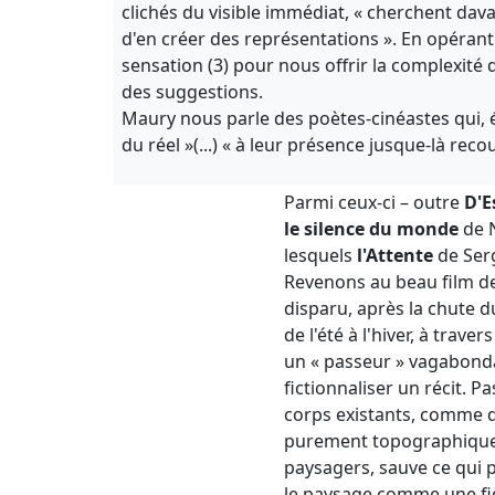
clichés du visible immédiat, « cherchent da
d'en créer des représentations ». En opéran
sensation (3) pour nous offrir la complexité
des suggestions.
Maury nous parle des poètes-cinéastes qui, écr
du réel »(...) « à leur présence jusque-là reco
Parmi ceux-ci – outre
D'E
le silence du monde
de 
lesquels
l'Attente
de Ser
Revenons au beau film d
disparu, après la chute d
de l'été à l'hiver, à trav
un « passeur » vagabondan
fictionnaliser un récit. 
corps existants, comme 
purement topographiques 
paysagers, sauve ce qui p
le paysage comme une fig