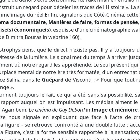
struit un regard pour déceler les traces de l'Histoire ». La 
mme image du réel.Enfin, signalons que Côté-Cinéma, cette e
éma documentaire, Manières de faire, formes de pensée
,
ise(s) économique(s)
, esquisse d'une cinématographie wal
e de Dimitra Bouras in webzine 160).
strophysiciens, que le direct n'existe pas. Il y a toujours
 la vitesse de la lumière. Le signal met du temps à arriver ju
ment où notre regard les appréhende. Le seul présent qui pu
 surplace mental de notre ère très formatée, d'un entrechat
nce Salina dans
le Guépard
de Visconti : « Pour que tout r
nge ».
nent toujours le fait, ce qui a été, sans sa possibilité, s
 rapport auquel on est impuissant. Les médias aiment le 
io Agambem,
Le cinéma de Guy Debord
in
Image et mémoire
,
ze nous signale en expliquant que face à l'acte de cr
la figure - se retrouve confronté à une double lutte : ac
 La Figure, c'est la forme sensible rapportée à la sensatio
x, qui est de la chair (…) La sensation, c'est le contraire du