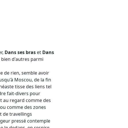
er,
Dans ses bras
et
Dans
t bien d'autres parmi
e de rien, semble avoir
usqu'à Moscou, de la fin
éaste tisse des liens tel
re fait-divers pour
rent au regard comme des
fs ou comme des zones
 de travellings
oyageur pressé contemple
e le dedans, en respire