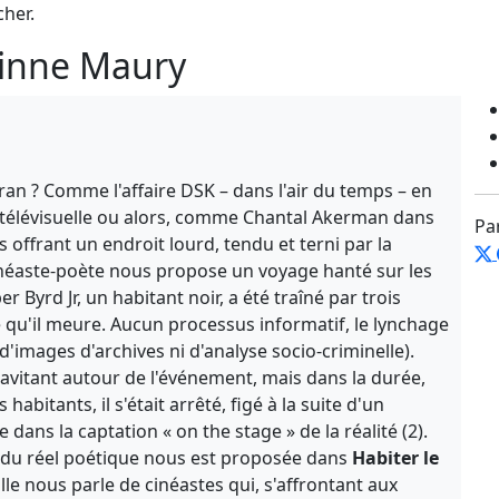
cher.
rinne Maury
ran ? Comme l'affaire DSK – dans l'air du temps – en
ion télévisuelle ou alors, comme Chantal Akerman dans
Pa
 offrant un endroit lourd, tendu et terni par la
cinéaste-poète nous propose un voyage hanté sur les
er Byrd Jr, un habitant noir, a été traîné par trois
e qu'il meure. Aucun processus informatif, le lynchage
'images d'archives ni d'analyse socio-criminelle).
vitant autour de l'événement, mais dans la durée,
abitants, il s'était arrêté, figé à la suite d'un
ans la captation « on the stage » de la réalité (2).
a du réel poétique nous est proposée dans
Habiter le
lle nous parle de cinéastes qui, s'affrontant aux