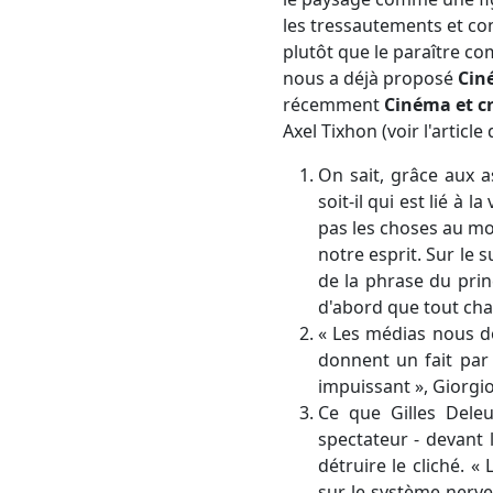
les tressautements et con
plutôt que le paraître co
nous a déjà proposé
Cin
récemment
Cinéma et cr
Axel Tixhon (voir l'articl
On sait, grâce aux a
soit-il qui est lié à
pas les choses au mo
notre esprit. Sur le
de la phrase du pri
d'abord que tout cha
« Les médias nous don
donnent un fait par
impuissant », Giorg
Ce que Gilles Deleu
spectateur - devant 
détruire le cliché. «
sur le système nerveu