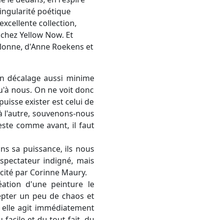
singularité poétique
xcellente collection,
 chez Yellow Now. Et
lonne, d'Anne Roekens et
 un décalage aussi minime
squ'à nous. On ne voit donc
isse exister est celui de
 à l'autre, souvenons-nous
este comme avant, il faut
ans sa puissance, ils nous
spectateur indigné, mais
 cité par Corinne Maury.
éation d'une peinture le
cepter un peu de chaos et
n; elle agit immédiatement
 facile et du tout fait, du