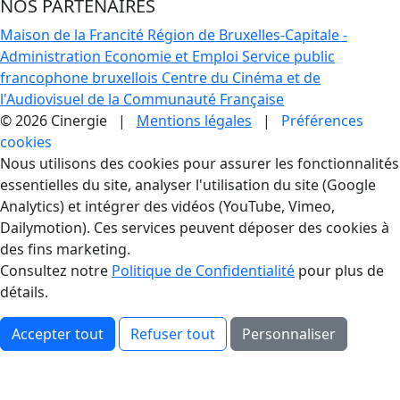
NOS PARTENAIRES
Maison de la Francité
Région de Bruxelles-Capitale -
Administration Economie et Emploi
Service public
francophone bruxellois
Centre du Cinéma et de
l'Audiovisuel de la Communauté Française
© 2026 Cinergie |
Mentions légales
|
Préférences
cookies
Gestion des Cookies
Nous utilisons des cookies pour assurer les fonctionnalités
essentielles du site, analyser l'utilisation du site (Google
Analytics) et intégrer des vidéos (YouTube, Vimeo,
Dailymotion). Ces services peuvent déposer des cookies à
des fins marketing.
Consultez notre
Politique de Confidentialité
pour plus de
détails.
Accepter tout
Refuser tout
Personnaliser