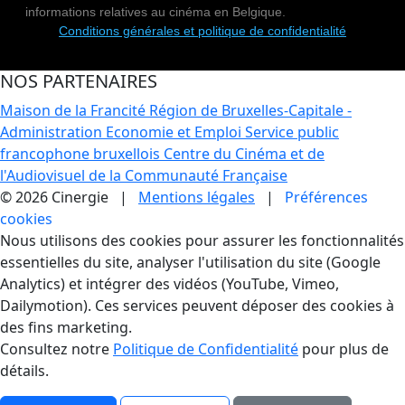
informations relatives au cinéma en Belgique.
Conditions générales et politique de confidentialité
NOS PARTENAIRES
Maison de la Francité
Région de Bruxelles-Capitale -
Administration Economie et Emploi
Service public
francophone bruxellois
Centre du Cinéma et de
l'Audiovisuel de la Communauté Française
© 2026 Cinergie |
Mentions légales
|
Préférences
cookies
Gestion des Cookies
Nous utilisons des cookies pour assurer les fonctionnalités
essentielles du site, analyser l'utilisation du site (Google
Analytics) et intégrer des vidéos (YouTube, Vimeo,
Dailymotion). Ces services peuvent déposer des cookies à
des fins marketing.
Consultez notre
Politique de Confidentialité
pour plus de
détails.