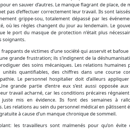
s pour en sauver d’autres. Le manque flagrant de place, de ma
et pas d’effectuer correctement leur travail. Ils sont lais
nement grippe-sou, totalement dépassé par les événeme
pté, où les règles changent du jour au lendemain. Le gou
e le port du masque de protection n’était plus nécessai
s soignants.
s frappants de victimes d’une société qui asservit et bafoue
’une grande frustration; ils s’indignent de la déshumanisati
prodiguer des soins mécaniques. Les relations humaines p
 unités quantifiables, des chiffres dans une course co
thie. Le personnel hospitalier doit d’ailleurs appliquer 
 Une grande partie d’entre eux s’est aussi opposée aux
leur travail acharné, car les conditions précaires régnaien
a juste mis en évidence. Ils font des semaines à ral
s.
Les relations au sein du personnel médical en pâtissent é
 gratuite à cause d’un manque chronique de sommeil.
blant: les travailleurs sont malmenés pour qu’on évite