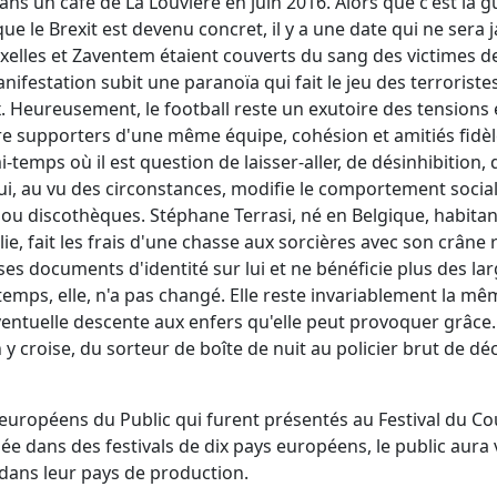
 un café de La Louvière en juin 2016. Alors que c'est la g
ue le Brexit est devenu concret, il y a une date qui ne sera 
xelles et Zaventem étaient couverts du sang des victimes de
ifestation subit une paranoïa qui fait le jeu des terroristes
x. Heureusement, le football reste un exutoire des tensions
tre supporters d'une même équipe, cohésion et amitiés fidèles
-temps où il est question de laisser-aller, de désinhibition,
, au vu des circonstances, modifie le comportement social d
s ou discothèques. Stéphane Terrasi, né en Belgique, habitan
lie, fait les frais d'une chasse aux sorcières avec son crâne 
 ses documents d'identité sur lui et ne bénéficie plus des l
emps, elle, n'a pas changé. Elle reste invariablement la m
éventuelle descente aux enfers qu'elle peut provoquer grâce..
n y croise, du sorteur de boîte de nuit au policier brut de d
x européens du Public qui furent présentés au Festival du 
e dans des festivals de dix pays européens, le public aura 
 dans leur pays de production.