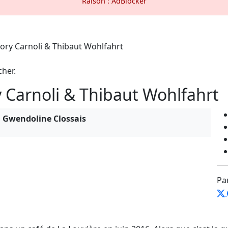
Raison : AdBlocker
cher.
 Carnoli & Thibaut Wohlfahrt
 : Gwendoline Clossais
Pa