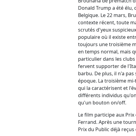
Brouhaha de prématch dans
Donald Trump a été élu, q
Belgique. Le 22 mars, Bru
contexte récent, toute man
scrutés d'yeux suspicieu
populaire où il existe en
toujours une troisième mi
en temps normal, mais qui
particulier dans les club
fervent supporter de l'Ita
barbu. De plus, il n'a pas
époque. La troisième mi-t
qui la caractérisent et l'
différents individus qu'o
qu'un bouton on/off.
Le film participe aux Pri
Ferrand. Après une tourné
Prix du Public déjà reçus