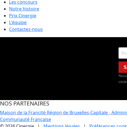
Les concours
Notre histoire
Prix Cinergie
L'équipe
Contactez-nous
S
Nous
ciné
NOS PARTENAIRES
Maison de la Francité
Région de Bruxelles-Capitale - Admin
Communauté Française
© 2026 Cinergie |
Mentions légales
|
Préférences cook