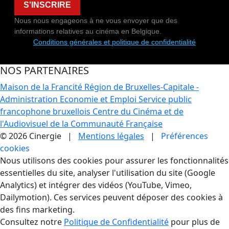
S'INSCRIRE
Nous nous engageons à ne vous envoyer que des
informations relatives au cinéma en Belgique.
Conditions générales et politique de confidentialité
NOS PARTENAIRES
Maison de la Francité
Région de Bruxelles-Capitale -
Administration Economie et Emploi
Service public
francophone bruxellois
Centre du Cinéma et de
l'Audiovisuel de la Communauté Française
© 2026 Cinergie |
Mentions légales
|
Préférences
cookies
Gestion des Cookies
Nous utilisons des cookies pour assurer les fonctionnalités
essentielles du site, analyser l'utilisation du site (Google
Analytics) et intégrer des vidéos (YouTube, Vimeo,
Dailymotion). Ces services peuvent déposer des cookies à
des fins marketing.
Consultez notre
Politique de Confidentialité
pour plus de