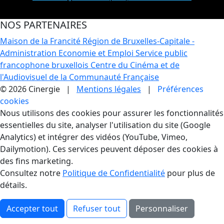
NOS PARTENAIRES
Maison de la Francité
Région de Bruxelles-Capitale -
Administration Economie et Emploi
Service public
francophone bruxellois
Centre du Cinéma et de
l'Audiovisuel de la Communauté Française
© 2026 Cinergie |
Mentions légales
|
Préférences
cookies
Gestion des Cookies
Nous utilisons des cookies pour assurer les fonctionnalités
essentielles du site, analyser l'utilisation du site (Google
Analytics) et intégrer des vidéos (YouTube, Vimeo,
Dailymotion). Ces services peuvent déposer des cookies à
des fins marketing.
Consultez notre
Politique de Confidentialité
pour plus de
détails.
Accepter tout
Refuser tout
Personnaliser