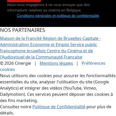
Nous nous engageons à ne vous envoyer que des
informations relatives au cinéma en Belgique.
Conditions générales et politique de confidentialité
NOS PARTENAIRES
Maison de la Francité
Région de Bruxelles-Capitale -
Administration Economie et Emploi
Service public
francophone bruxellois
Centre du Cinéma et de
l'Audiovisuel de la Communauté Française
© 2026 Cinergie |
Mentions légales
|
Préférences
cookies
Gestion des Cookies
Nous utilisons des cookies pour assurer les fonctionnalités
essentielles du site, analyser l'utilisation du site (Google
Analytics) et intégrer des vidéos (YouTube, Vimeo,
Dailymotion). Ces services peuvent déposer des cookies à
des fins marketing.
Consultez notre
Politique de Confidentialité
pour plus de
détails.