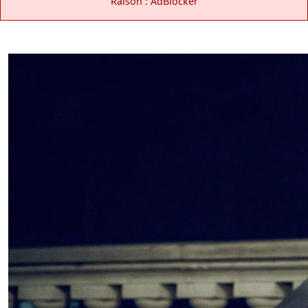
Raison : AdBlocker