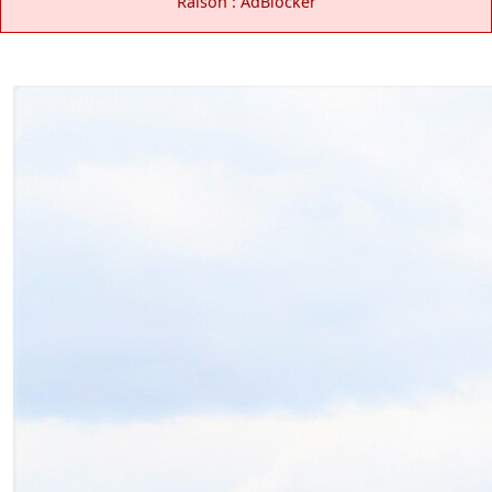
Raison : AdBlocker