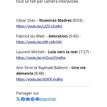
tout se fait par caméra interposée.
César Diaz –
Nuestras Madres
(8:03) :
https://youtu.be/L2ZZ-LEsdkU
Fabrice du Welz –
Adoration
(5:45) :
https://youtu.be/pSK-cxRrOhI
Laurent Micheli –
Lola vers la mer
(7:27) :
https://youtu.be/mOczv21neRw
Ann Sirot et Raphaël Balboni –
Une vie
démente
(8:48) :
https://youtu.be/zIzSOCmoBss
Partager sur
Imprimer