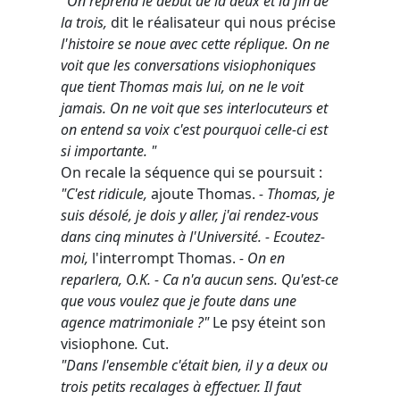
"
On reprend le début de la deux et la fin de
la trois,
dit le réalisateur qui nous précise
l'histoire se noue avec cette réplique. On ne
voit que les conversations visiophoniques
que tient Thomas mais lui, on ne le voit
jamais. On ne voit que ses interlocuteurs et
on entend sa voix c'est pourquoi celle-ci est
si importante. "
On recale la séquence qui se poursuit :
"C'est ridicule,
ajoute Thomas.
- Thomas, je
suis désolé, je dois y aller, j'ai rendez-vous
dans cinq minutes à l'Université. - Ecoutez-
moi,
l'interrompt Thomas.
- On en
reparlera, O.K. - Ca n'a aucun sens. Qu'est-ce
que vous voulez que je foute dans une
agence matrimoniale ?"
Le psy éteint son
visiophone
.
Cut.
"Dans l'ensemble c'était bien, il y a deux ou
trois petits recalages à effectuer. Il faut