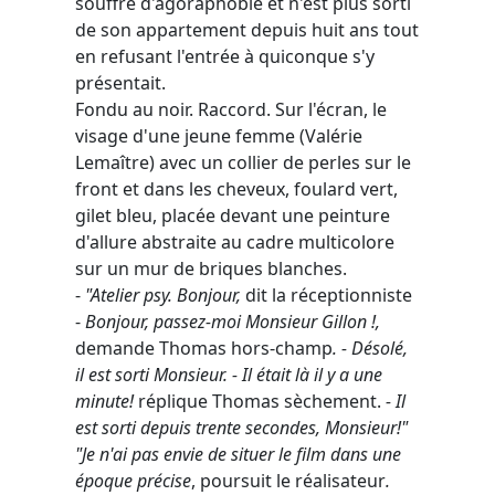
souffre d'agoraphobie et n'est plus sorti
de son appartement depuis huit ans tout
en refusant l'entrée à quiconque s'y
présentait.
Fondu au noir. Raccord. Sur l'écran, le
visage d'une jeune femme (Valérie
Lemaître) avec un collier de perles sur le
front et dans les cheveux, foulard vert,
gilet bleu, placée devant une peinture
d'allure abstraite au cadre multicolore
sur un mur de briques blanches.
-
"Atelier psy. Bonjour,
dit la réceptionniste
-
Bonjour, passez-moi Monsieur Gillon !,
demande Thomas hors-champ
. - Désolé,
il est sorti Monsieur. - Il était là il y a une
minute!
réplique Thomas sèchement.
- Il
est sorti depuis trente secondes, Monsieur!"
"Je n'ai pas envie de situer le film dans une
époque précise
, poursuit le réalisateur
.