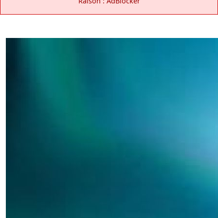
Raison : AdBlocker