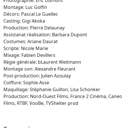
Photographie:
Eric Dumont
Montage
: Luc Golfin
Décors:
Pascal Le Guellec
Casting:
Gigi Akoka
Production:
Pierre Delaunay
Assistanat réalisation:
Barbara Dupont
Costumes:
Ariane Daurat
Scripte:
Nicole Marie
Mixage:
Fabien Devillers
Régie générale: b
Laurent Weitmann
Montage son:
Alexandre Fleurant
Post-production:
Julien Azoulay
Coiffure:
Sophie Asse
Maquillage:
Stéphanie Guillon, Lisa Schonker
Production:
Nord-Ouest Films, France 2 Cinéma, Caneo
Films, RTBF, VooBe, TVShelter prod