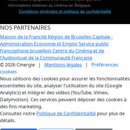
informations relatives au cinéma en Belgique.
Conditions générales et politique de confidentialité
NOS PARTENAIRES
Maison de la Francité
Région de Bruxelles-Capitale -
Administration Economie et Emploi
Service public
francophone bruxellois
Centre du Cinéma et de
l'Audiovisuel de la Communauté Française
© 2026 Cinergie |
Mentions légales
|
Préférences
cookies
Gestion des Cookies
Nous utilisons des cookies pour assurer les fonctionnalités
essentielles du site, analyser l'utilisation du site (Google
Analytics) et intégrer des vidéos (YouTube, Vimeo,
Dailymotion). Ces services peuvent déposer des cookies à
des fins marketing.
Consultez notre
Politique de Confidentialité
pour plus de
détails.