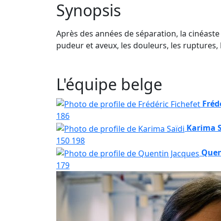
Synopsis
Après des années de séparation, la cinéaste 
pudeur et aveux, les douleurs, les ruptures, l
L'équipe belge
Fréd
186
Karima S
150
198
Quen
179