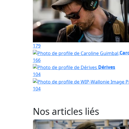
179
Car
166
Dérives
104
104
Nos articles liés