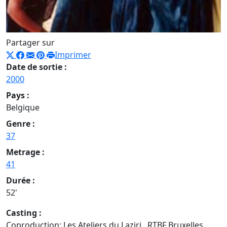
Partager sur
Imprimer
Date de sortie :
2000
Pays :
Belgique
Genre :
37
Metrage :
41
Durée :
52'
Casting :
Coproduction: Les Ateliers du Laziri, RTBF Bruxelles