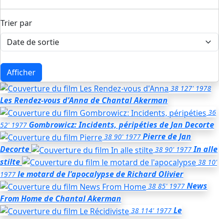
Trier par
Afficher
38
127'
1978
Les Rendez-vous d'Anna
de Chantal Akerman
36
Gombrowicz: Incidents, péripéties
de Jan Decorte
52'
1977
Pierre
de Jan
38
90'
1977
Decorte
In alle
38
90'
1977
stilte
38
10'
le motard de l'apocalypse
de Richard Olivier
1977
News
38
85'
1977
From Home
de Chantal Akerman
Le
38
114'
1977