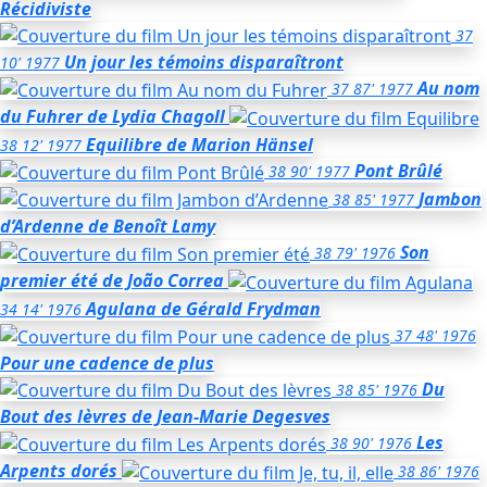
Récidiviste
37
Un jour les témoins disparaîtront
10'
1977
Au nom
37
87'
1977
du Fuhrer
de Lydia Chagoll
Equilibre
de Marion Hänsel
38
12'
1977
Pont Brûlé
38
90'
1977
Jambon
38
85'
1977
d’Ardenne
de Benoît Lamy
Son
38
79'
1976
premier été
de João Correa
Agulana
de Gérald Frydman
34
14'
1976
37
48'
1976
Pour une cadence de plus
Du
38
85'
1976
Bout des lèvres
de Jean-Marie Degesves
Les
38
90'
1976
Arpents dorés
38
86'
1976