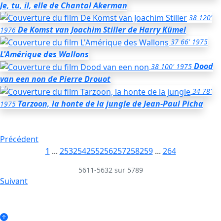
Je, tu, il, elle
de Chantal Akerman
38
120'
De Komst van Joachim Stiller
de Harry Kümel
1976
37
66'
1975
L'Amérique des Wallons
Dood
38
100'
1975
van een non
de Pierre Drouot
34
78'
Tarzoon, la honte de la jungle
de Jean-Paul Picha
1975
Précédent
1
...
253
254
255
256
257
258
259
...
264
5611-5632 sur 5789
Suivant