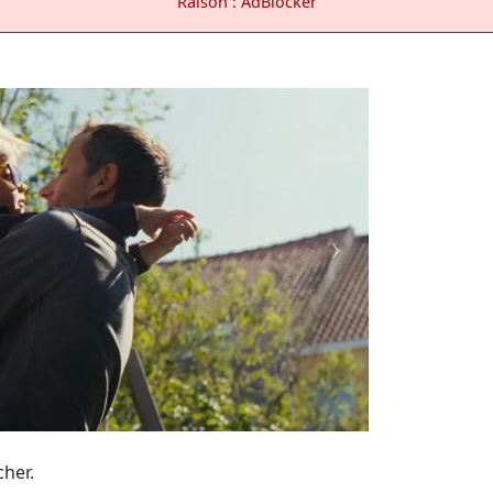
Raison : AdBlocker
cher.