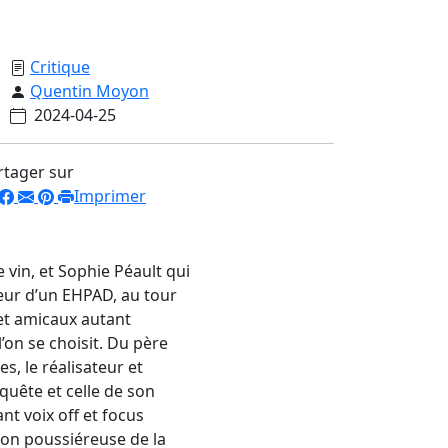
Critique
Quentin Moyon
2024-04-25
rtager sur
Imprimer
e vin, et Sophie Péault qui
cœur d’un EHPAD, au tour
x et amicaux autant
’on se choisit. Du père
s, le réalisateur et
uête et celle de son
t voix off et focus
ion poussiéreuse de la