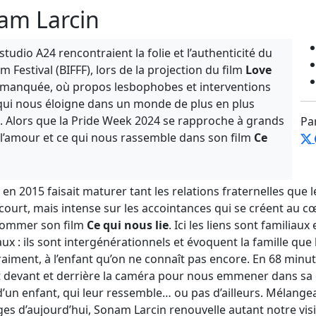
nam Larcin
 studio A24 rencontraient la folie et l’authenticité du
m Festival (BIFFF), lors de la projection du film
Love
 manquée, où propos lesbophobes et interventions
 qui nous éloigne dans un monde de plus en plus
ect. Alors que la Pride Week 2024 se rapproche à grands
Pa
, l’amour et ce qui nous rassemble dans son film
Ce
en 2015 faisait maturer tant les relations fraternelles que l
 court, mais intense sur les accointances qui se créent au 
nommer son film
Ce qui nous lie
. Ici les liens sont familiau
x : ils sont intergénérationnels et évoquent la famille que l
raiment, à l’enfant qu’on ne connaît pas encore. En 68 minute
t devant et derrière la caméra pour nous emmener dans sa q
un enfant, qui leur ressemble… ou pas d’ailleurs. Mélangean
ges d’aujourd’hui, Sonam Larcin renouvelle autant notre vis