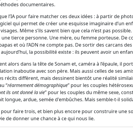
s méthodes documentaires.
 que l’IA pour faire matcher ces deux idées : à partir de pho
giciel qui permet de créer une esquisse imaginaire d’un enf
visages. Même s’ils savent bien que cela n’est pas possible.
 à une tierce personne. Une mère, ou femme porteuse. De co
apas et où l’ADN ne compte pas. De sortir des carcans des 
jourd’hui, la possibilité existe : ils peuvent avoir un enfan
t alors dans la tête de Sonam et, caméra à l’épaule, il port
elation inaboutie avec son père. Mais aussi celles de ses amis
 récits diffèrent, mais dessinent bientôt une réalité similaire
au “
réarmement démographique
” pour les couples hétérosex
nt ils ont donné la vie
” pour les couples du même sexe, constr
ait longue, ardue, semée d'embûches. Mais semble-t-il solid
x pour faire trois, et bien plus encore pour construire une 
ie de donner une chance à ce qui nous lie.