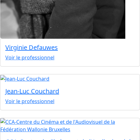
Virginie Defauwes
Voir le professionnel
Jean-Luc Couchard
Voir le professionnel