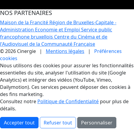
NOS PARTENAIRES
Maison de la Francité
Région de Bruxelles-Capitale -
Administration Economie et Emploi
Service public
francophone bruxellois
Centre du Cinéma et de
l'Audiovisuel de la Communauté Française
© 2026 Cinergie |
Mentions légales
|
Préférences
cookies
Gestion des Cookies
Nous utilisons des cookies pour assurer les fonctionnalités
essentielles du site, analyser l'utilisation du site (Google
Analytics) et intégrer des vidéos (YouTube, Vimeo,
Dailymotion). Ces services peuvent déposer des cookies à
des fins marketing.
Consultez notre
Politique de Confidentialité
pour plus de
détails.
Accepter tout
Refuser tout
Personnaliser