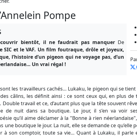
cher.
’Annelein Pompe
s
écouvrir bientôt, il ne faudrait pas manquer
De
 SIC et le VAF. Un film foutraque, drôle et joyeux,
que, l’histoire d’un pigeon qui ne voyage pas, d’un
Pa
erlandaise… Un vrai régal !
 sont les travailleurs cachés… Lukaku, le pigeon qui se tient 
es câlins, les définit ainsi : ce sont ceux qui, en plus de t
… Double travail et ce, d’autant plus que la tête souvent rê
le de nuit dans sa boutique. Le jour, il s’en va voir s
 poésie qu’il aime déclamer à la "Bonne à rien néerlandaise
ns une boutique le jour. La nuit, elle se demande ce qu’elle 
er à son comptoir, toute sa vie… Quant à Lukaku, il parle 