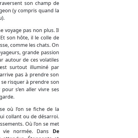
i traversent son champ de
pigeon (y compris quand la
).
ne voyage pas non plus. Il
t son hôte, il le colle de
esse, comme les chats. On
yageurs, grande passion
 autour de ces volatiles
est surtout illuminé par
’arrive pas à prendre son
r se risquer à prendre son
pour s’en aller vivre ses
egarde.
se où l’on se fiche de la
i collant ou de désarroi.
hissements. Où l’on se met
la vie normée. Dans
De