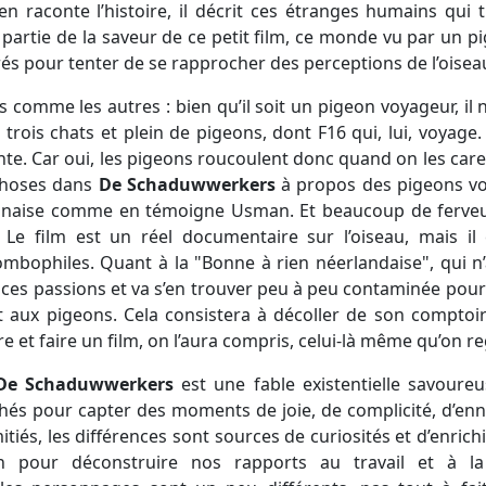
en raconte l’histoire, il décrit ces étranges humains qu
e partie de la saveur de ce petit film, ce monde vu par un 
és pour tenter de se rapprocher des perceptions de l’oiseau
 comme les autres : bien qu’il soit un pigeon voyageur, il 
rois chats et plein de pigeons, dont F16 qui, lui, voyage. E
e. Car oui, les pigeons roucoulent donc quand on les car
choses dans
De Schaduwwerkers
à propos des pigeons vo
tanaise comme en témoigne Usman. Et beaucoup de ferveur
 Le film est un réel documentaire sur l’oiseau, mais il 
ombophiles. Quant à la "Bonne à rien néerlandaise", qui n
s ces passions et va s’en trouver peu à peu contaminée pou
 aux pigeons. Cela consistera à décoller de son comptoir 
re et faire un film, on l’aura compris, celui-là même qu’on r
De Schaduwwerkers
est une fable existentielle savoureu
hés pour capter des moments de joie, de complicité, d’ennu
itiés, les différences sont sources de curiosités et d’enric
n pour déconstruire nos rapports au travail et à 