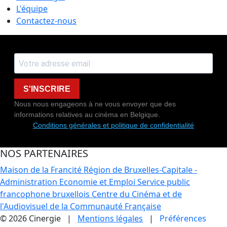
L'équipe
Contactez-nous
S'INSCRIRE
Nous nous engageons à ne vous envoyer que des
informations relatives au cinéma en Belgique.
Conditions générales et politique de confidentialité
NOS PARTENAIRES
Maison de la Francité
Région de Bruxelles-Capitale -
Administration Economie et Emploi
Service public
francophone bruxellois
Centre du Cinéma et de
l'Audiovisuel de la Communauté Française
© 2026 Cinergie |
Mentions légales
|
Préférences