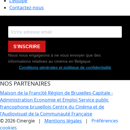
L'équipe
Contactez-nous
S'INSCRIRE
Nous nous engageons à ne vous envoyer que des
informations relatives au cinéma en Belgique.
Conditions générales et politique de confidentialité
NOS PARTENAIRES
Maison de la Francité
Région de Bruxelles-Capitale -
Administration Economie et Emploi
Service public
francophone bruxellois
Centre du Cinéma et de
l'Audiovisuel de la Communauté Française
© 2026 Cinergie |
Mentions légales
|
Préférences
cookies