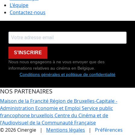
L'équipe
Contactez-nous
S'INSCRIRE
Nous nous engageons à ne vous envoyer que des
informations relatives au cinéma en Belgique.
Conditions générales et politique de confidentialité
NOS PARTENAIRES
Maison de la Francité
Région de Bruxelles-Capitale -
Administration Economie et Emploi
Service public
francophone bruxellois
Centre du Cinéma et de
l'Audiovisuel de la Communauté Française
© 2026 Cinergie |
Mentions légales
|
Préférences