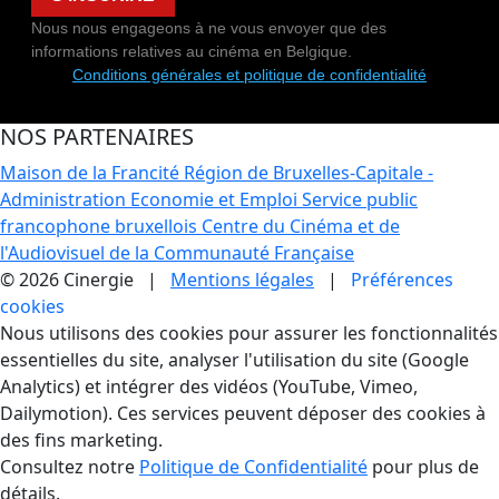
Nous nous engageons à ne vous envoyer que des
informations relatives au cinéma en Belgique.
Conditions générales et politique de confidentialité
NOS PARTENAIRES
Maison de la Francité
Région de Bruxelles-Capitale -
Administration Economie et Emploi
Service public
francophone bruxellois
Centre du Cinéma et de
l'Audiovisuel de la Communauté Française
© 2026 Cinergie |
Mentions légales
|
Préférences
cookies
Gestion des Cookies
Nous utilisons des cookies pour assurer les fonctionnalités
essentielles du site, analyser l'utilisation du site (Google
Analytics) et intégrer des vidéos (YouTube, Vimeo,
Dailymotion). Ces services peuvent déposer des cookies à
des fins marketing.
Consultez notre
Politique de Confidentialité
pour plus de
détails.