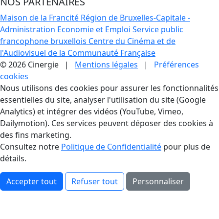
NOS PARTENAIRES
Maison de la Francité
Région de Bruxelles-Capitale -
Administration Economie et Emploi
Service public
francophone bruxellois
Centre du Cinéma et de
l'Audiovisuel de la Communauté Française
© 2026 Cinergie |
Mentions légales
|
Préférences
cookies
Gestion des Cookies
Nous utilisons des cookies pour assurer les fonctionnalités
essentielles du site, analyser l'utilisation du site (Google
Analytics) et intégrer des vidéos (YouTube, Vimeo,
Dailymotion). Ces services peuvent déposer des cookies à
des fins marketing.
Consultez notre
Politique de Confidentialité
pour plus de
détails.
Accepter tout
Refuser tout
Personnaliser