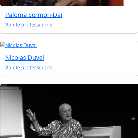
Paloma Sermon-Daï
Voir le professionnel
Nicolas Duval
Voir le professionnel