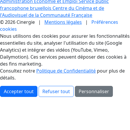
Administration Economie et Emploi
Service public
francophone bruxellois
Centre du Cinéma et de
l'Audiovisuel de la Communauté Française
© 2026 Cinergie |
Mentions légales
|
Préférences
cookies
Gestion des Cookies
Nous utilisons des cookies pour assurer les fonctionnalités
essentielles du site, analyser l'utilisation du site (Google
Analytics) et intégrer des vidéos (YouTube, Vimeo,
Dailymotion). Ces services peuvent déposer des cookies à
des fins marketing.
Consultez notre
Politique de Confidentialité
pour plus de
détails.
Accepter tout
Refuser tout
Personnaliser