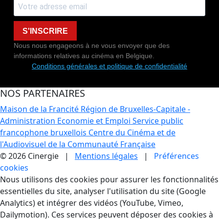
S'INSCRIRE
Nous nous engageons à ne vous envoyer que des
informations relatives au cinéma en Belgique.
Conditions générales et politique de confidentialité
NOS PARTENAIRES
Maison de la Francité
Région de Bruxelles-Capitale -
Administration Economie et Emploi
Service public
francophone bruxellois
Centre du Cinéma et de
l'Audiovisuel de la Communauté Française
© 2026 Cinergie |
Mentions légales
|
Préférences
cookies
Gestion des Cookies
Nous utilisons des cookies pour assurer les fonctionnalités
essentielles du site, analyser l'utilisation du site (Google
Analytics) et intégrer des vidéos (YouTube, Vimeo,
Dailymotion). Ces services peuvent déposer des cookies à