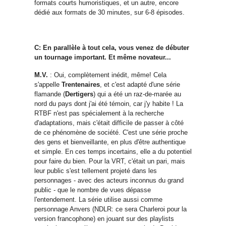
formats courts humoristiques, et un autre, encore
dédié aux formats de 30 minutes, sur 6-8 épisodes.
C: En parallèle à tout cela, vous venez de débuter
un tournage important. Et même novateur...
M.V.
:
Oui, complètement inédit, même! Cela
s'appelle
Trentenaires
, et c'est adapté d'une série
flamande (
Dertigers
) qui a été un raz-de-marée au
nord du pays dont j'ai été témoin, car j'y habite ! La
RTBF n'est pas spécialement à la recherche
d'adaptations, mais c'était difficile de passer à côté
de ce phénomène de société. C'est une série proche
des gens et bienveillante, en plus d'être authentique
et simple. En ces temps incertains, elle a du potentiel
pour faire du bien. Pour la VRT, c'était un pari, mais
leur public s'est tellement projeté dans les
personnages - avec des acteurs inconnus du grand
public - que le nombre de vues dépasse
l'entendement. La série utilise aussi comme
personnage Anvers (
NDLR: ce sera Charleroi pour la
version francophone
) en jouant sur des playlists