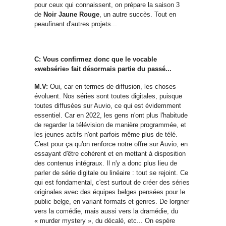
pour ceux qui connaissent, on prépare la saison 3
de
Noir Jaune Rouge
, un autre succès. Tout en
peaufinant d'autres projets...
C: Vous confirmez donc que le vocable
«websérie» fait désormais partie du passé...
M.V:
Oui, car en termes de diffusion, les choses
évoluent. Nos séries sont toutes digitales, puisque
toutes diffusées sur Auvio, ce qui est évidemment
essentiel. Car en 2022, les gens n'ont plus l'habitude
de regarder la télévision de manière programmée, et
les jeunes actifs n'ont parfois même plus de télé.
C'est pour ça qu'on renforce notre offre sur Auvio, en
essayant d'être cohérent et en mettant à disposition
des contenus intégraux. Il n'y a donc plus lieu de
parler de série digitale ou linéaire : tout se rejoint. Ce
qui est fondamental, c'est surtout de créer des séries
originales avec des équipes belges pensées pour le
public belge, en variant formats et genres. De lorgner
vers la comédie, mais aussi vers la dramédie, du
« murder mystery », du décalé, etc... On espère