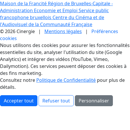
Maison de la Francité
Région de Bruxelles-Capitale -
Administration Economie et Emploi
Service public
francophone bruxellois
Centre du Cinéma et de
l'Audiovisuel de la Communauté Française
© 2026 Cinergie |
Mentions légales
|
Préférences
cookies
Gestion des Cookies
Nous utilisons des cookies pour assurer les fonctionnalités
essentielles du site, analyser l'utilisation du site (Google
Analytics) et intégrer des vidéos (YouTube, Vimeo,
Dailymotion). Ces services peuvent déposer des cookies à
des fins marketing.
Consultez notre
Politique de Confidentialité
pour plus de
détails.
Accepter tout
Refuser tout
Personnaliser