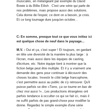
musicales, en mélangeant par exemple du David
Bowie à du Billie
Eilish
. C'est une série qui parle de
nos problèmes, mais propose aussi des solutions.
Cela donne de l'espoir, ce dont on a besoin, je crois.
Et ce long tournage dure jusqu'en octobre...
C: En somme, presque tout ce que vous initiez ici
est quelque chose de neuf dans le paysage...
M.V. :
Oui et ça, c'est super ! Et toujours, en gardant
en tête une diversité de la manière la plus large : à
l'écran, mais aussi dans les équipes de casting,
d'écriture, etc. Notre équipe tient à montrer que la
fiction belge peut être multiple. Et il y a vraiment une
demande des gens pour continuer à découvrir des
choses locales. Investir le côté belge francophone,
c'est permettre aussi au public de s'y retrouver. Qu'il
puisse parfois se dire «
Tiens, ça se tourne en bas de
chez moi aussi !
»...Les productions étrangères ont
parfois tendance à occulter ce qui se fait ici, mais il
ne suffit parfois de pas grand-chose pour modifier la
donne. Regardez le simple exemple d'une série