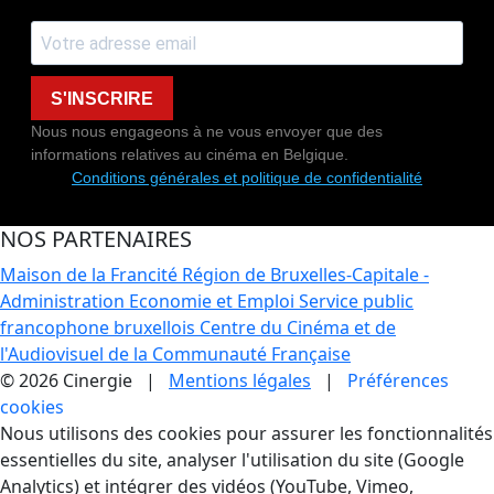
S'INSCRIRE
Nous nous engageons à ne vous envoyer que des
informations relatives au cinéma en Belgique.
Conditions générales et politique de confidentialité
NOS PARTENAIRES
Maison de la Francité
Région de Bruxelles-Capitale -
Administration Economie et Emploi
Service public
francophone bruxellois
Centre du Cinéma et de
l'Audiovisuel de la Communauté Française
© 2026 Cinergie |
Mentions légales
|
Préférences
cookies
Gestion des Cookies
Nous utilisons des cookies pour assurer les fonctionnalités
essentielles du site, analyser l'utilisation du site (Google
Analytics) et intégrer des vidéos (YouTube, Vimeo,