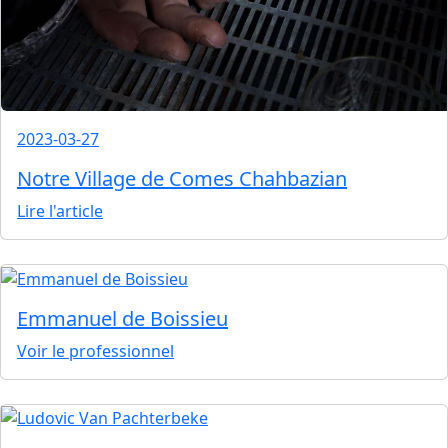
2023-03-27
Notre Village de Comes Chahbazian
Lire l'article
Emmanuel de Boissieu
Voir le professionnel