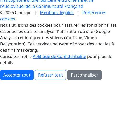
l'Audiovisuel de la Communauté Française
© 2026 Cinergie |
Mentions légales
|
Préférences
cookies
Gestion des Cookies
Nous utilisons des cookies pour assurer les fonctionnalités
essentielles du site, analyser l'utilisation du site (Google
Analytics) et intégrer des vidéos (YouTube, Vimeo,
Dailymotion). Ces services peuvent déposer des cookies à
des fins marketing.
Consultez notre
Politique de Confidentialité
pour plus de
détails.
Accepter tout
Refuser tout
Personnaliser