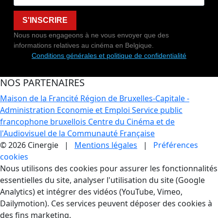
S'INSCRIRE
Nous nous engageons à ne vous envoyer que des
informations relatives au cinéma en Belgique.
Conditions générales et politique de confidentialité
NOS PARTENAIRES
Maison de la Francité
Région de Bruxelles-Capitale -
Administration Economie et Emploi
Service public
francophone bruxellois
Centre du Cinéma et de
l'Audiovisuel de la Communauté Française
© 2026 Cinergie |
Mentions légales
|
Préférences
cookies
Gestion des Cookies
Nous utilisons des cookies pour assurer les fonctionnalités
essentielles du site, analyser l'utilisation du site (Google
Analytics) et intégrer des vidéos (YouTube, Vimeo,
Dailymotion). Ces services peuvent déposer des cookies à
des fins marketing.