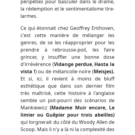
péripéties pour basculer dans le drame,
la rédemption et le sentimentalisme tire-
larmes.
Ce qui étonnait chez Geoffrey Enthoven,
c'est cette manière de mélanger les
genres, de se les réapproprier pour les
prendre à rebrousse-poil, les faire
grincer, y insuffler une bonne dose
d'irrévérence (
Vidange perdue
,
Hasta la
vista !
) ou de mélancolie noire (
Meisjes
).
Et si, ici, il revient à moins de bluff
esthétique que dans son dernier film
très maîtrisé, cette histoire à l'anglaise
semble un pot-pourri des scénarios de
Mankiewicz
(
Madame Muir
encore,
Le
limier
ou
Guêpier pour trois abeilles
)
qui lorgnerait du côté du Woody Allen de
Scoop. Mais il n'y a là ni la complexité des