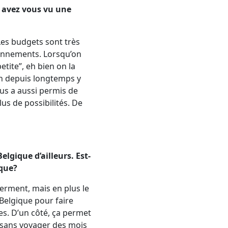
 avez vous vu une
 Les budgets sont très
tonnements. Lorsqu’on
tite”, eh bien on la
son depuis longtemps y
ous a aussi permis de
s de possibilités. De
elgique d’ailleurs. Est-
ique?
erment, mais en plus le
 Belgique pour faire
s. D’un côté, ça permet
oi sans voyager des mois