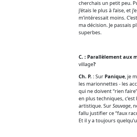
cherchais un petit peu. Pu
j’étais le plus à l’aise, e
m’intéressait moins. C’es
ma décision. Je passais p
superbes.
C. : Parallèlement aux
village
?
Ch. P.
: Sur
Panique
, je 
les marionnettes - les ac
qui ne doivent “rien fair
en plus techniques, c’est
artistique. Sur
Sauvage
, 
fallu justifier ce “faux 
Et il y a toujours quelqu’