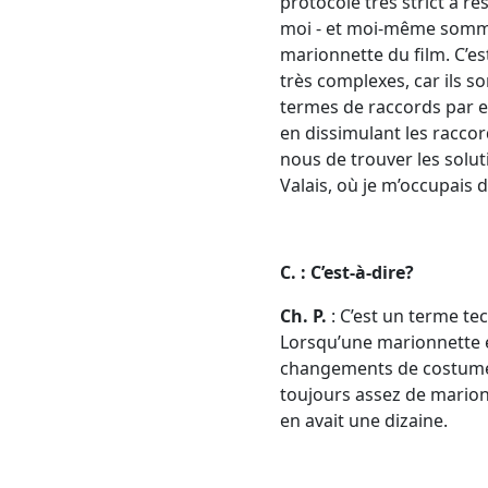
protocole très strict à r
moi - et moi-même sommes
marionnette du film. C’
très complexes, car ils s
termes de raccords par ex
en dissimulant les raccor
nous de trouver les solut
Valais, où je m’occupais 
C. : C’est-à-dire?
Ch. P.
: C’est un terme te
Lorsqu’une marionnette est
changements de costume, 
toujours assez de marionn
en avait une dizaine.