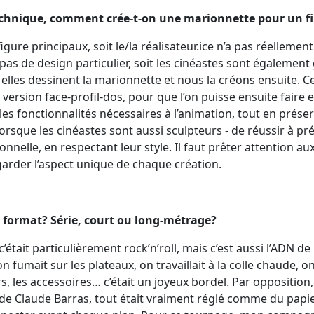
technique, comment crée-t-on une marionnette pour un f
figure principaux, soit le/la réalisateur.ice n’a pas réellement
y pas de design particulier, soit les cinéastes sont également
u elles dessinent la marionnette et nous la créons ensuite.
 version face-profil-dos, pour que l’on puisse ensuite faire 
es fonctionnalités nécessaires à l’animation, tout en préserv
orsque les cinéastes sont aussi sculpteurs - de réussir à pré
nnelle, en respectant leur style. Il faut prêter attention a
 garder l’aspect unique de chaque création.
 le format? Série, court ou long-métrage?
 c’était particulièrement rock’n’roll, mais c’est aussi l’ADN d
on fumait sur les plateaux, on travaillait à la colle chaude, 
rs, les accessoires… c’était un joyeux bordel. Par oppositio
m de Claude Barras, tout était vraiment réglé comme du papier