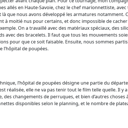
especter avant chaque plan. Pour ce tournage, mon compagno
 allés en Haute-Savoie, chez le chef marionnettiste, avec 
est là que nous avons développé les armatures notamment. 
ont à moitié nus pour certains, et donc impossible de cacher
emple. On a travaillé avec des matériaux spéciaux, des sili
ds avec des bracelets. Il faut que tous les mouvements soie
ions pour que ce soit faisable. Ensuite, nous sommes partis
de l’hôpital de poupées.
chnique, l’hôpital de poupées désigne une partie du dépar
 réalisée, elle ne va pas tenir tout le film telle quelle. Il y
des changements de perruques, et bien d’autres choses à s
ettes disponibles selon le planning, et le nombre de plate