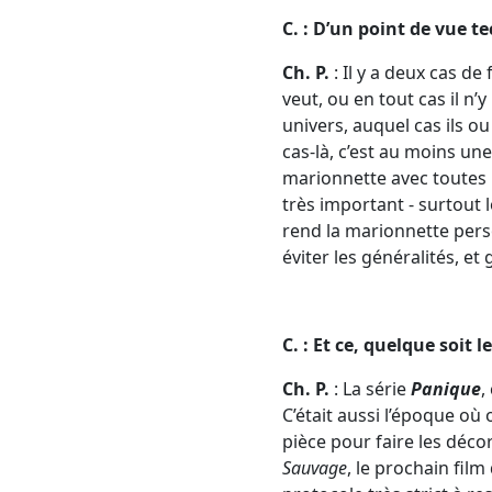
C. : D’un point de vue 
Ch. P.
: Il y a deux cas de 
veut, ou en tout cas il n’
univers, auquel cas ils o
cas-là, c’est au moins une
marionnette avec toutes l
très important - surtout l
rend la marionnette perso
éviter les généralités, et
C. : Et ce, quelque soit
Ch. P.
: La série
Panique
,
C’était aussi l’époque où 
pièce pour faire les déco
Sauvage
, le prochain fil