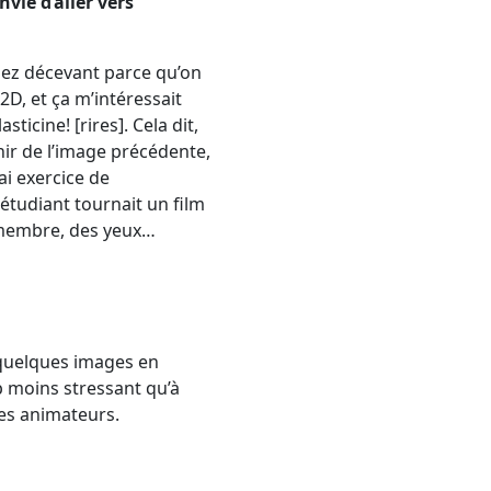
vie d’aller vers
ssez décevant parce qu’on
2D, et ça m’intéressait
icine! [rires]. Cela dit,
enir de l’image précédente,
rai exercice de
 étudiant tournait un film
e membre, des yeux…
 quelques images en
p moins stressant qu’à
les animateurs.