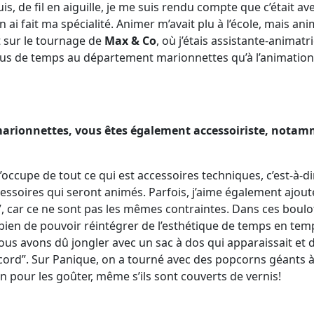
is, de fil en aiguille, je me suis rendu compte que c’était a
t j’en ai fait ma spécialité. Animer m’avait plu à l’école, mais 
t sur le tournage de
Max & Co
, où j’étais assistante-animatri
lus de temps au département marionnettes qu’à l’animation,
 marionnettes, vous êtes également accessoiriste, nota
m’occupe de tout ce qui est accessoires techniques, c’est-à
cessoires qui seront animés. Parfois, j’aime également ajout
e”, car ce ne sont pas les mêmes contraintes. Dans ces boul
 bien de pouvoir réintégrer de l’esthétique de temps en temp
nous avons dû jongler avec un sac à dos qui apparaissait et di
raccord”. Sur Panique, on a tourné avec des popcorns géants
un pour les goûter, même s’ils sont couverts de vernis!