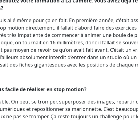
débutez votre formation à La Cambre, vous aviez déjà l’en
n?
 suis allé même pour ça en fait. En première année, c’était a
op motion directement, il fallait d’abord faire des exercices 
rès très impatiente de commencer à animer une boule de plast
’époque, on tournait en 16 millimètres, donc il fallait se souv
ait pas moyen de revoir ce qu’on avait fait avant. C’était un v
 d’ailleurs absolument interdit d’entrer dans un studio où un
isait des fiches gigantesques avec les positions de chaqu
lus facile de réaliser en stop motion?
table. On peut se tromper, superposer des images, repartir
 numériques et repositionner sa marionnette. C’est beaucou
eux ne pas se tromper. Ça reste toujours un challenge pour 