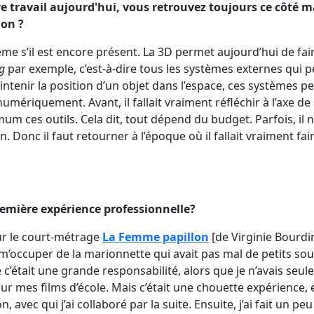
tre travail aujourd'hui, vous retrouvez toujours ce côté m
ion ?
e s’il est encore présent. La 3D permet aujourd’hui de fa
g
par exemple, c’est-à-dire tous les systèmes externes qui p
ntenir la position d’un objet dans l’espace, ces systèmes pe
numériquement. Avant, il fallait vraiment réfléchir à l’axe d
m ces outils. Cela dit, tout dépend du budget. Parfois, il 
Donc il faut retourner à l’époque où il fallait vraiment fair
première expérience professionnelle?
 sur le court-métrage
La Femme papillon
[de Virginie Bourdin
m’occuper de la marionnette qui avait pas mal de petits soucis
’était une grande responsabilité, alors que je n’avais seu
 mes films d’école. Mais c’était une chouette expérience, e
 avec qui j’ai collaboré par la suite. Ensuite, j’ai fait un pe