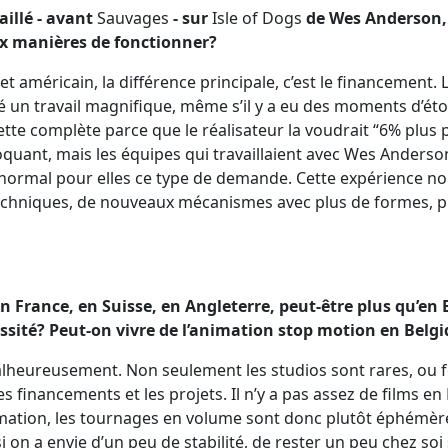
aillé - avant
Sauvages
- sur
Isle of Dogs
de Wes Anderson,
ux manières de fonctionner?
t américain, la différence principale, c’est le financement.
nné un travail magnifique, même s’il y a eu des moments d’é
tte complète parce que le réalisateur la voudrait “6% plus pe
choquant, mais les équipes qui travaillaient avec Wes Ander
t normal pour elles ce type de demande. Cette expérience n
echniques, de nouveaux mécanismes avec plus de formes, plu
en France, en Suisse, en Angleterre, peut-être plus qu’en B
ssité? Peut-on vivre de l’animation stop motion en Belg
alheureusement. Non seulement les studios sont rares, ou f
s financements et les projets. Il n’y a pas assez de films en
mation, les tournages en volume sont donc plutôt éphémère
s si on a envie d’un peu de stabilité, de rester un peu chez s