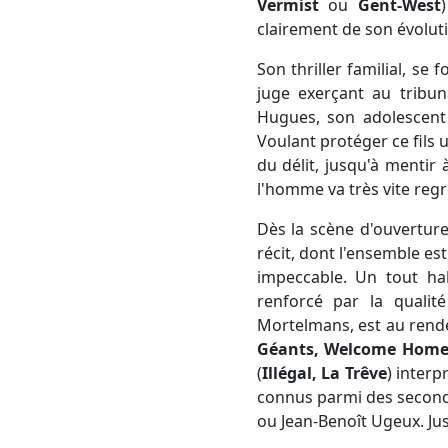
Vermist
ou
Gent-West
clairement de son évoluti
Son thriller familial, se 
juge exerçant au tribun
Hugues, son adolescent d
Voulant protéger ce fils
du délit, jusqu'à mentir
l'homme va très vite regre
Dès la scène d'ouverture
récit, dont l'ensemble est
impeccable. Un tout ha
renforcé par la qualité
Mortelmans, est au rend
Géants, Welcome Hom
(
Illégal, La Trêve
) interp
connus parmi des seconds 
ou Jean-Benoît Ugeux. Ju