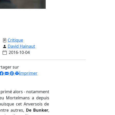
Critique
David Hainaut
2016-10-04
rtager sur
Imprimer
is primé alors - notamment
hieu Mortelmans a depuis
puisque cet Anversois de
entre autres,
De Bunker
,