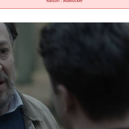
Raison : AdBlocker