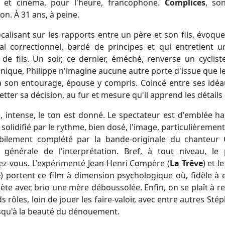
) et cinéma, pour l'heure, francophone.
Complices
, so
on. À 31 ans, à peine.
focalisant sur les rapports entre un père et son fils, évoque
al correctionnel, bardé de principes et qui entretient un
e fils. Un soir, ce dernier, éméché, renverse un cycliste
 unique, Philippe n'imagine aucune autre porte d'issue que 
 à son entourage, épouse y compris. Coincé entre ses idéa
tter sa décision, au fur et mesure qu'il apprend les détails 
, intense, le ton est donné. Le spectateur est d'emblée 
 solidifié par le rythme, bien dosé, l'image, particulièrement 
bilement complété par la bande-originale du chanteur 
 générale de l'interprétation. Bref, à tout niveau, le
ez-vous. L'expérimenté Jean-Henri Compère (
La Trêve
) et l
e
) portent ce film à dimension psychologique où, fidèle à
rète avec brio une mère déboussolée. Enfin, on se plaît à 
rôles, loin de jouer les faire-valoir, avec entre autres St
squ'à la beauté du dénouement.