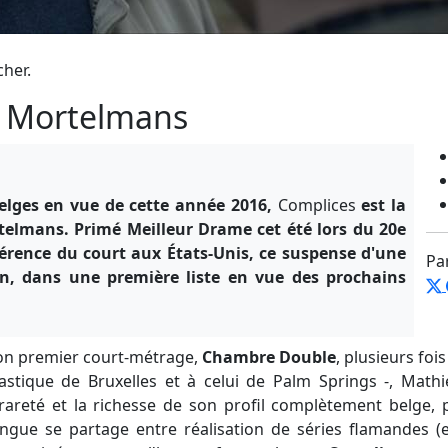
cher.
u Mortelmans
elges en vue de cette année 2016,
Complices
est la
elmans. Primé Meilleur Drame cet été lors du 20e
éférence du court aux États-Unis, ce suspense d'une
Pa
ion, dans une première liste en vue des prochains
on premier court-métrage,
Chambre Double
, plusieurs fo
tastique de Bruxelles et à celui de Palm Springs -, Mat
 rareté et la richesse de son profil complètement belge, 
ingue se partage entre réalisation de séries flamandes (