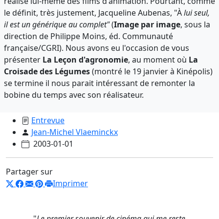
réalise lui-même des films d'animation. Pourtant, comme
le définit, très justement, Jacqueline Aubenas, "À
lui seul,
il est un générique au complet"
(
Image par image
, sous la
direction de Philippe Moins, éd. Communauté
française/CGRI). Nous avons eu l'occasion de vous
présenter
La Leçon d'agronomie
, au moment où
La
Croisade des Légumes
(montré le 19 janvier à Kinépolis)
se termine il nous parait intéressant de remonter la
bobine du temps avec son réalisateur.
Entrevue
Jean-Michel Vlaeminckx
2003-01-01
Partager sur
Imprimer
"
Le premier souvenir de cinéma qui me reste