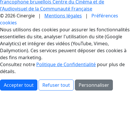
francophone bruxellois
Centre du Cinéma et de
l'Audiovisuel de la Communauté Française
© 2026 Cinergie |
Mentions légales
|
Préférences
cookies
Gestion des Cookies
Nous utilisons des cookies pour assurer les fonctionnalités
essentielles du site, analyser l'utilisation du site (Google
Analytics) et intégrer des vidéos (YouTube, Vimeo,
Dailymotion). Ces services peuvent déposer des cookies à
des fins marketing.
Consultez notre
Politique de Confidentialité
pour plus de
détails.
Accepter tout
Refuser tout
Personnaliser