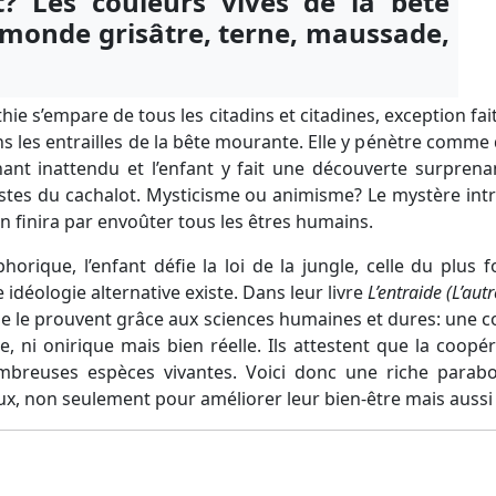
t? Les couleurs vives de la bête
 monde grisâtre, terne, maussade,
e s’empare de tous les citadins et citadines, exception fait
s les entrailles de la bête mourante. Elle y pénètre comme
nt inattendu et l’enfant y fait une découverte surprena
estes du cachalot. Mysticisme ou animisme? Le mystère int
 finira par envoûter tous les êtres humains.
orique, l’enfant défie la loi de la jungle, celle du plus f
 idéologie alternative existe. Dans leur livre
L’entraide (L’autr
ne le prouvent grâce aux sciences humaines et dures: une co
, ni onirique mais bien réelle. Ils attestent que la coopér
reuses espèces vivantes. Voici donc une riche parabol
ux, non seulement pour améliorer leur bien-être mais aussi 