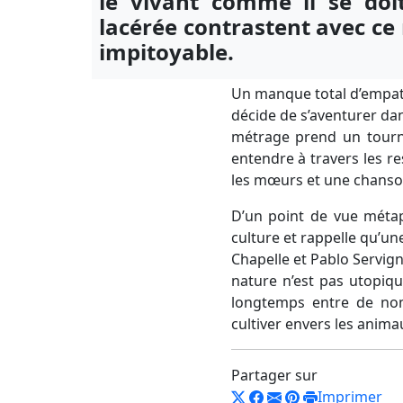
le vivant comme il se doi
lacérée contrastent avec ce
impitoyable.
Un manque total d’empathi
décide de s’aventurer dan
métrage prend un tourna
entendre à travers les r
les mœurs et une chanson
D’un point de vue métaph
culture et rappelle qu’une
Chapelle et Pablo Servig
nature n’est pas utopique
longtemps entre de nomb
cultiver envers les anima
Partager sur
Imprimer