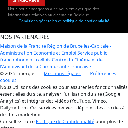
S'INSCRIRE
Nous nous engageons à ne vous envoyer que des
informations relatives au cinéma en Belgique.
Conditions générales et politique de confidentialité
NOS PARTENAIRES
Maison de la Francité
Région de Bruxelles-Capitale -
Administration Economie et Emploi
Service public
francophone bruxellois
Centre du Cinéma et de
l'Audiovisuel de la Communauté Française
© 2026 Cinergie |
Mentions légales
|
Préférences
cookies
Gestion des Cookies
Nous utilisons des cookies pour assurer les fonctionnalités
essentielles du site, analyser l'utilisation du site (Google
Analytics) et intégrer des vidéos (YouTube, Vimeo,
Dailymotion). Ces services peuvent déposer des cookies à
des fins marketing.
Consultez notre
Politique de Confidentialité
pour plus de