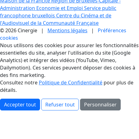
Maison de la Francité
Région de Bruxelles-Capitale -
Administration Economie et Emploi
Service public
francophone bruxellois
Centre du Cinéma et de
l'Audiovisuel de la Communauté Française
© 2026 Cinergie |
Mentions légales
|
Préférences
cookies
Gestion des Cookies
Nous utilisons des cookies pour assurer les fonctionnalités
essentielles du site, analyser l'utilisation du site (Google
Analytics) et intégrer des vidéos (YouTube, Vimeo,
Dailymotion). Ces services peuvent déposer des cookies à
des fins marketing.
Consultez notre
Politique de Confidentialité
pour plus de
détails.
Accepter tout
Refuser tout
Personnaliser