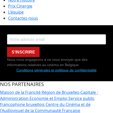
Notre histoire
Prix Cinergie
L'équipe
Contactez-nous
S'INSCRIRE
Nous nous engageons à ne vous envoyer que des
informations relatives au cinéma en Belgique.
Conditions générales et politique de confidentialité
NOS PARTENAIRES
Maison de la Francité
Région de Bruxelles-Capitale -
Administration Economie et Emploi
Service public
francophone bruxellois
Centre du Cinéma et de
l'Audiovisuel de la Communauté Française