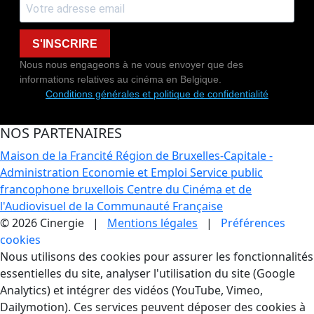
S'INSCRIRE
Nous nous engageons à ne vous envoyer que des
informations relatives au cinéma en Belgique.
Conditions générales et politique de confidentialité
NOS PARTENAIRES
Maison de la Francité
Région de Bruxelles-Capitale -
Administration Economie et Emploi
Service public
francophone bruxellois
Centre du Cinéma et de
l'Audiovisuel de la Communauté Française
© 2026 Cinergie |
Mentions légales
|
Préférences
cookies
Gestion des Cookies
Nous utilisons des cookies pour assurer les fonctionnalités
essentielles du site, analyser l'utilisation du site (Google
Analytics) et intégrer des vidéos (YouTube, Vimeo,
Dailymotion). Ces services peuvent déposer des cookies à