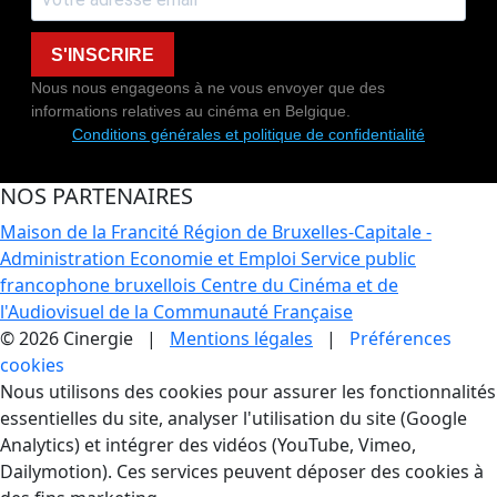
S'INSCRIRE
Nous nous engageons à ne vous envoyer que des
informations relatives au cinéma en Belgique.
Conditions générales et politique de confidentialité
NOS PARTENAIRES
Maison de la Francité
Région de Bruxelles-Capitale -
Administration Economie et Emploi
Service public
francophone bruxellois
Centre du Cinéma et de
l'Audiovisuel de la Communauté Française
© 2026 Cinergie |
Mentions légales
|
Préférences
cookies
Gestion des Cookies
Nous utilisons des cookies pour assurer les fonctionnalités
essentielles du site, analyser l'utilisation du site (Google
Analytics) et intégrer des vidéos (YouTube, Vimeo,
Dailymotion). Ces services peuvent déposer des cookies à