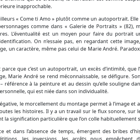
érieure inapprochable.
illeurs « Come ti Amo » plutôt comme un autoportrait. Elle 
s personnages comme dans « Galerie de Portraits » (82), m
tres. L’éventualité est un moyen pour faire du portrait 
identification. On n’essaie pas, en regardant cette imag
ge, un caractère, même pas celui de Marie André. Paradoxa
 parce que c’est un autoportrait, un excès d’intimité, que l
age, Marie André se rend méconnaissable, se défigure. Son
 – référence à la peinture et au dessin qu’elle souligne da
ersonnelle, qui est niée dans son individualité.
négative, le morcellement du montage permet à l’image et a
tes les histoires. Il y a un travail sur le flux sonore, sur l
 la signification particulière que l’on colle habituellement s
ence et dans l’absence de temps, émergent des bribes d’hi
titions, les inversions, les arrêts nous empêchent d’