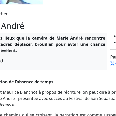
cher.
 André
es lieux que la caméra de Marie André rencontre
cadrer, déplacer, brouiller, pour avoir une chance
révèlent.
Pa
»)
tion de l’absence de temps
t Maurice Blanchot à propos de l’écriture, on peut dire à p
e André - présentée avec succès au Festival de San Sebastian
 temps
».
e chemins qui se croisent, la narration est comme susp