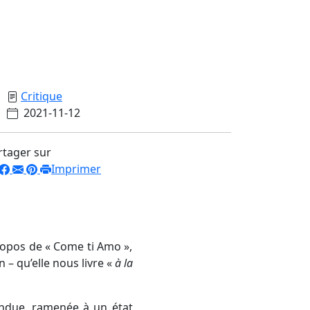
Critique
2021-11-12
rtager sur
Imprimer
ropos de « Come ti Amo »,
 – qu’elle nous livre «
à la
endue, ramenée à un état