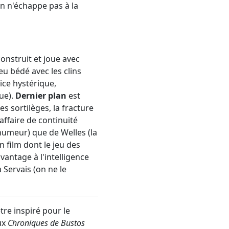
On n'échappe pas à la
construit et joue avec
eu bédé avec les clins
ice hystérique,
ue).
Dernier plan
est
es sortilèges, la fracture
affaire de continuité
humeur) que de Welles (la
n film dont le jeu des
avantage à l'intelligence
Servais (on ne le
tre inspiré pour le
ux
Chroniques de Bustos