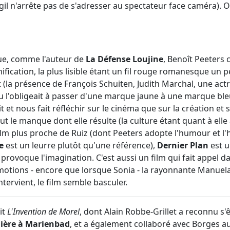
gil n'arrête pas de s'adresser au spectateur face caméra). 
ue, comme l'auteur de
La Défense Loujine
, Benoît Peeters 
ification, la plus lisible étant un fil rouge romanesque un p
 (la présence de François Schuiten, Judith Marchal, une actr
 l'obligeait à passer d'une marque jaune à une marque ble
t et nous fait réfléchir sur le cinéma que sur la création et s
t le manque dont elle résulte (la culture étant quant à elle 
ilm plus proche de Ruiz (dont Peeters adopte l'humour et l'
e
est un leurre plutôt qu'une référence),
Dernier Plan
est u
t provoque l'imagination. C'est aussi un film qui fait appel d
motions - encore que lorsque Sonia - la rayonnante Manuela 
ntervient, le film semble basculer.
it
L'Invention de Morel
, dont Alain Robbe-Grillet a reconnu s'ê
nière à Marienbad
, et a également collaboré avec Borges a