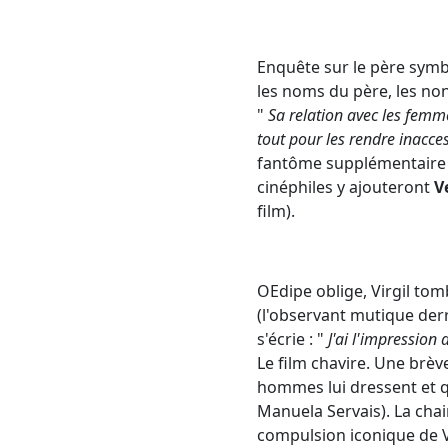
Enquête sur le père symb
les noms du père, les non
"
Sa relation avec les femm
tout pour les rendre inacce
fantôme supplémentaire qui
cinéphiles y ajouteront
V
film).
OEdipe oblige, Virgil tom
(l'observant mutique derr
s'écrie : "
J'ai l'impression
Le film chavire. Une brèv
hommes lui dressent et q
Manuela Servais). La chai
compulsion iconique de Vi