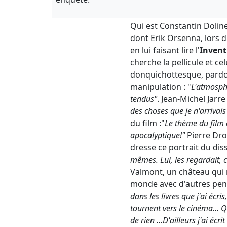
Qui est Constantin Doline
dont Erik Orsenna, lors 
en lui faisant lire l'
Invent
cherche la pellicule et ce
donquichottesque, pardon,
manipulation : "
L'atmosphè
tendus"
. Jean-Michel Jarr
des choses que je n'arrivais 
du film :"
Le thème du film é
apocalyptique!"
Pierre Dro
dresse ce portrait du di
mêmes. Lui, les regardait,
Valmont, un château qui r
monde avec d'autres pens
dans les livres que j'ai écris
tournent vers le cinéma... Q
de rien ...D'ailleurs j'ai éc