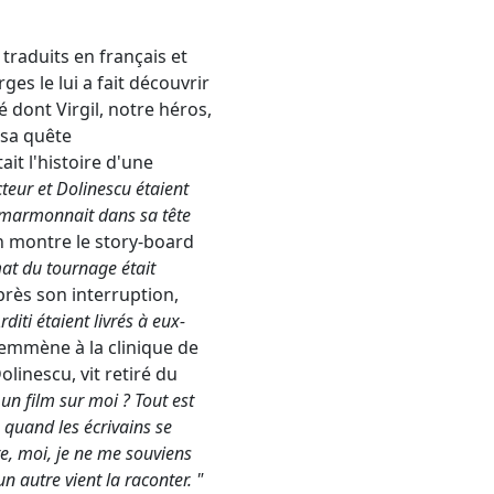
traduits en français et
es le lui a fait découvrir
 dont Virgil, notre héros,
 sa quête
it l'histoire d'une
teur et Dolinescu étaient
marmonnait dans sa tête
n montre le story-board
mat du tournage était
près son interruption,
diti étaient livrés à eux-
l'emmène à la clinique de
linescu, vit retiré du
un film sur moi ? Tout est
, quand les écrivains se
re, moi, je ne me souviens
un autre vient la raconter. "