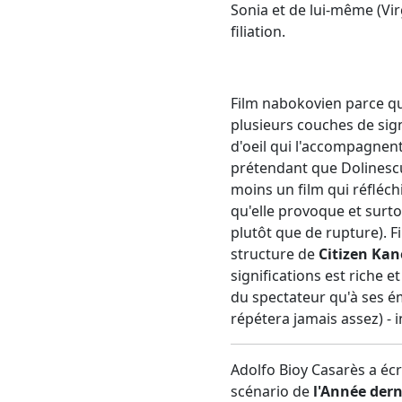
Sonia et de lui-même (Vir
filiation.
Film nabokovien parce q
plusieurs couches de sign
d'oeil qui l'accompagnent
prétendant que Dolinescu
moins un film qui réfléchi
qu'elle provoque et surtou
plutôt que de rupture). F
structure de
Citizen Kan
significations est riche e
du spectateur qu'à ses é
répétera jamais assez) - i
Adolfo Bioy Casarès a écr
scénario de
l'Année der