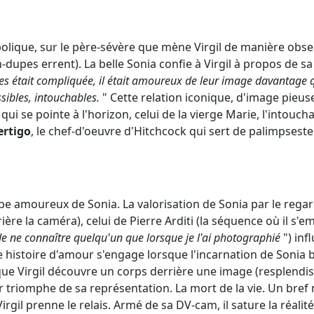
olique, sur le père-sévère que mène Virgil de manière obse
-dupes errent). La belle Sonia confie à Virgil à propos de sa
es était compliquée, il était amoureux de leur image davantage qu
ssibles, intouchables.
" Cette relation iconique, d'image pieu
 se pointe à l'horizon, celui de la vierge Marie, l'intouchab
ertigo
, le chef-d'oeuvre d'Hitchcock qui sert de palimpseste
be amoureux de Sonia. La valorisation de Sonia par le rega
ière la caméra), celui de Pierre Arditi (la séquence où il s'
 de ne connaître quelqu'un que lorsque je l'ai photographié
") inf
e histoire d'amour s'engage lorsque l'incarnation de Sonia b
ue Virgil découvre un corps derrière une image (resplendis
r triomphe de sa représentation. La mort de la vie. Un bre
rgil prenne le relais. Armé de sa DV-cam, il sature la réali