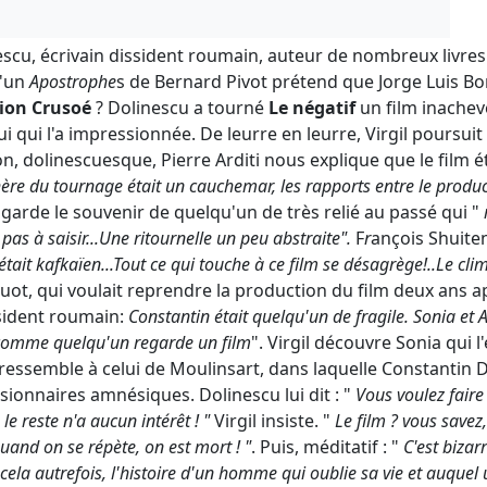
scu, écrivain dissident roumain, auteur de nombreux livres 
d'un
Apostrophe
s de Bernard Pivot prétend que Jorge Luis Borg
ion Crusoé
? Dolinescu a tourné
Le négatif
un film inachevé
lui qui l'a impressionnée. De leurre en leurre, Virgil poursuit
 dolinescuesque, Pierre Arditi nous explique que le film éta
re du tournage était un cauchemar, les rapports entre le produc
e garde le souvenir de quelqu'un de très relié au passé qui "
pas à saisir...Une ritournelle un peu abstraite".
F
r
ançois Shuite
tait kafkaïen...Tout ce qui touche à ce film se désagrège!..Le cli
uot, qui voulait reprendre la production du film deux ans a
ssident roumain:
Constantin était quelqu'un de fragile. Sonia et Ar
 comme quelqu'un regarde un film
". Virgil découvre Sonia qui 
essemble à celui de Moulinsart, dans laquelle Constantin Do
ionnaires amnésiques. Dolinescu lui dit : "
Vous voulez faire 
, le reste n'a aucun intérêt ! "
Virgil insiste. "
Le film ? vous savez
uand on se répète, on est mort ! "
. Puis, méditatif : "
C'est bizar
rit cela autrefois, l'histoire d'un homme qui oublie sa vie et auquel 