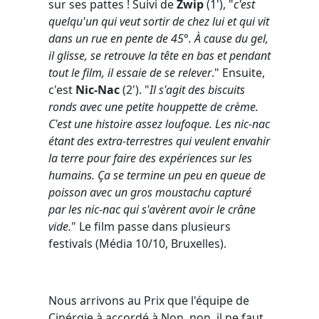
sur ses pattes ! Suivi de
Zwip
(1'), "
c'est
quelqu'un qui veut sortir de chez lui et qui vit
dans un rue en pente de 45°. À cause du gel,
il glisse, se retrouve la tête en bas et pendant
tout le film, il essaie de se relever
." Ensuite,
c'est
Nic-Nac
(2'). "
Il s'agit des biscuits
ronds avec une petite houppette de crème.
C'est une histoire assez loufoque. Les nic-nac
étant des extra-terrestres qui veulent envahir
la terre pour faire des expériences sur les
humains. Ça se termine un peu en queue de
poisson avec un gros moustachu capturé
par les nic-nac qui s'avèrent avoir le crâne
vide.
" Le film passe dans plusieurs
festivals (Média 10/10, Bruxelles).
Nous arrivons au Prix que l'équipe de
Cinérgie à accordé à Non, non, il ne faut