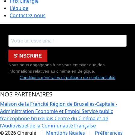
Prix Cinergie
L'équipe
Contactez-nous
S'INSCRIRE
Nous nous engageons à ne vous envoyer que des
informations relatives au cinéma en Belgique.
Conditions générales et politique de confidentialité
NOS PARTENAIRES
Maison de la Francité
Région de Bruxelles-Capitale -
Administration Economie et Emploi
Service public
francophone bruxellois
Centre du Cinéma et de
l'Audiovisuel de la Communauté Française
© 2026 Cinergie |
Mentions légales
|
Préférences