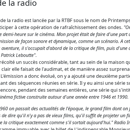
e la radio
e la radio est lancée par la RTBF sous le nom de Printemps
ticiper à cette opération de rafraîchissement des ondes.
"On
 demi-heure sur le cinéma. Mon projet était de faire d'une part 
émission de façon sonore et dynamique, comme un scénario. A cet
enture, il s'occupait d'abord de la critique de film, puis d'une c
 Patrick Leboutte"
.
écolté un succès considérable, tant au sein de la maison qu'à
clair elle faisait de l'audimat, et de manière assez surprena
L'émission a donc évolué, on y a ajouté une deuxième parti
nant des séquences réunies en série. Il y eu ainsi une série 
 encore, pendant des semaines entières, une série qui s'int
cinéma fictive construite autour d'une année entre 1946 et 1990.
0 on passait des actualités de l'époque, le grand film dont on fai
 dire qu'il n'y a pas de vieux films, qu'il suffit de projeter un fi
e la critique exactement comme s'il sortait aujourd'hui."
Radio 
amme immuable avec le billet de L'indispensable Monsieur 