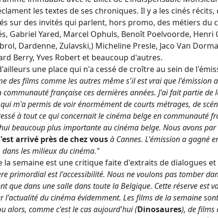
lament les textes de ses chroniques. Il y a les cinés récits, 
és sur des invités qui parlent, hors promo, des métiers du
tés, Gabriel Yared, Marcel Ophuls, Benoît Poelvoorde, Henri 
rol, Dardenne, Zulavski,) Micheline Presle, Jaco Van Dormael
chard Berry, Yves Robert et beaucoup d'autres.
ailleurs une place qui n'a cessé de croître au sein de l'émis
des films comme les autres même s'il est vrai que l'émission a 
communauté française ces dernières années. J'ai fait partie de 
ce qui m'a permis de voir énormément de courts métrages, de scéna
téressé à tout ce qui concernait le cinéma belge en communauté fr
hui beaucoup plus importante au cinéma belge. Nous avons par 
'est arrivé près de chez vous
à Cannes. L'émission a gagné en 
 dans les milieux du cinéma."
e la semaine est une critique faite d'extraits de dialogues e
itère primordial est l'accessibilité. Nous ne voulons pas tomber da
ent que dans une salle dans toute la Belgique. Cette réserve est 
r l'actualité du cinéma évidemment. Les films de la semaine sont
ou alors, comme c'est le cas aujourd'hui (
Dinosaures
), de films