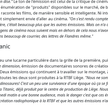
n dise."
Le ton de l'émission est celui de la critique de ciném
 énumération de "produits" disponibles sur le marché, de
raconte les films, de manière sensible et intelligente. Ni inte
t simplement envie d'aller au cinéma.
"On s'est rendu compte 
re, c'était beaucoup plus que les autres émissions. Mais on n'a
s gens de cinéma nous suivent mais en dehors de cela nous n'avo
ns beaucoup de courrier, des lettres de Flandres même."
anic
u une lucarne particulière dans la grille de la première, p
e dimension
, émission de documentaires sonores de création
 Deux émissions qui continuent à travailler sur le montage,
toutes les deux sont produites à la RTBF Liège.
"Nous ne som
dinosaures! C'est un peu une survivance d'une époque où ça se f
itanic, déjà produit par le centre de production de Liège. Nou
medi matin a une bonne audience, mais le danger c'est que ces é
n création radiophonique à la RTBF et que les autres émissions n'