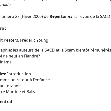
araldo.
e numéro 27 (Hiver 2000) de
Répertoires
, la revue de la SACD
a :
ît Peeters, Frédéric Young
phie: les auteurs de la SACD et la Scam bientôt rémunéré
 de neuf en Flandre?
Cinéma
ics:
Introduction
mme un retour à l'enfance
faut grandir
tre Martine et Balzac
central