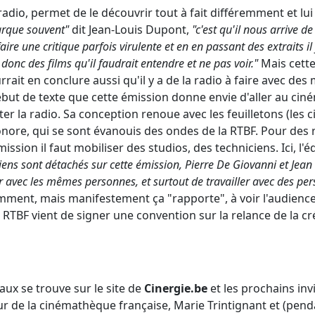
radio, permet de le découvrir tout à fait différemment et l
rque souvent"
dit Jean-Louis Dupont,
"c'est qu'il nous arrive d
aire une critique parfois virulente et en en passant des extraits i
 a donc des films qu'il faudrait entendre et ne pas voir."
Mais cett
rait en conclure aussi qu'il y a de la radio à faire avec de
but de texte que cette émission donne envie d'aller au cinéma
r la radio. Sa conception renoue avec les feuilletons (les ciné
nore, qui se sont évanouis des ondes de la RTBF. Pour des 
ssion il faut mobiliser des studios, des techniciens. Ici, l'é
ens sont détachés sur cette émission, Pierre De Giovanni et Jean 
r avec les mêmes personnes, et surtout de travailler avec des per
emment, mais manifestement ça "rapporte", à voir l'audience
 RTBF vient de signer une convention sur la relance de la c
ux se trouve sur le site de
Cinergie.be
et les prochains inv
r de la cinémathèque française, Marie Trintignant et (pend