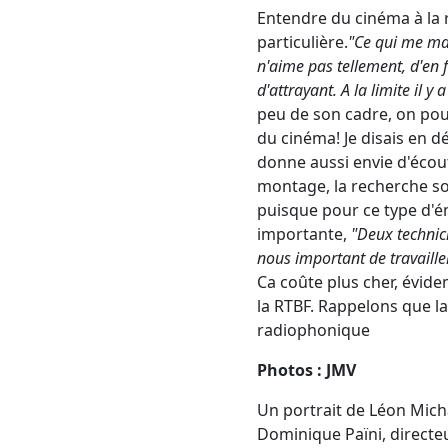
Entendre du cinéma à la 
particulière.
"Ce qui me ma
n'aime pas tellement, d'en f
d'attrayant. A la limite il y
peu de son cadre, on pour
du cinéma! Je disais en dé
donne aussi envie d'écoute
montage, la recherche so
puisque pour ce type d'émi
importante,
"Deux technici
nous important de travaille
Ca coûte plus cher, évid
la RTBF. Rappelons que la
radiophonique
Photos : JMV
Un portrait de Léon Micha
Dominique Païni, directeu