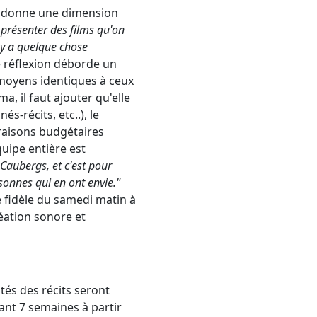
ui donne une dimension
e présenter des films qu'on
l y a quelque chose
e réflexion déborde un
s moyens identiques à ceux
, il faut ajouter qu'elle
s-récits, etc..), le
raisons budgétaires
quipe entière est
Caubergs, et c'est pour
sonnes qui en ont envie."
 fidèle du samedi matin à
réation sonore et
ités des récits seront
ant 7 semaines à partir