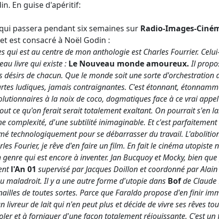
n. En guise d'apéritif:
n qui passera pendant six semaines sur
Radio-Images-Ciné
et est consacré à Noël Godin :
tes qui est au centre de mon anthologie est Charles Fourrier. Celu
eau livre qui existe :
Le Nouveau monde amoureux.
Il propo
es désirs de chacun. Que le monde soit une sorte d'orchestration d
rtes ludiques, jamais contraignantes. C'est étonnant, étonnamme
volutionnaires à la noix de coco, dogmatiques face à ce vrai appel
 ce qu'on ferait serait totalement exaltant. On pourrait s'en lass
une complexité, d'une subtilité inimaginable. Et c'est parfaitemen
mé technologiquement pour se débarrasser du travail. L'abolition 
es Fourier, je rêve d'en faire un film. En fait le cinéma utopiste n
n genre qui est encore à inventer. Jan Bucquoy et Mocky, bien que
ment
l'An 01
supervisé par Jacques Doillon et coordonné par Alain 
u maladroit. Il y a une autre forme d'utopie dans
Bof
de Claude F
anailles de toutes sortes. Parce que Faraldo propose d'en finir i
 livreur de lait qui n'en peut plus et décide de vivre ses rêves tou
voler et à forniquer d'une façon totalement réjouissante. C'est un