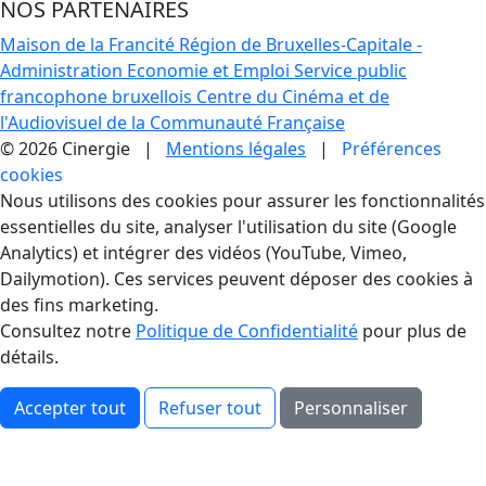
NOS PARTENAIRES
Maison de la Francité
Région de Bruxelles-Capitale -
Administration Economie et Emploi
Service public
francophone bruxellois
Centre du Cinéma et de
l'Audiovisuel de la Communauté Française
© 2026 Cinergie |
Mentions légales
|
Préférences
cookies
Gestion des Cookies
Nous utilisons des cookies pour assurer les fonctionnalités
essentielles du site, analyser l'utilisation du site (Google
Analytics) et intégrer des vidéos (YouTube, Vimeo,
Dailymotion). Ces services peuvent déposer des cookies à
des fins marketing.
Consultez notre
Politique de Confidentialité
pour plus de
détails.
Accepter tout
Refuser tout
Personnaliser