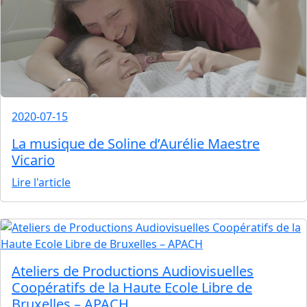
2020-07-15
La musique de Soline d’Aurélie Maestre
Vicario
Lire l'article
Ateliers de Productions Audiovisuelles
Coopératifs de la Haute Ecole Libre de
Bruxelles – APACH