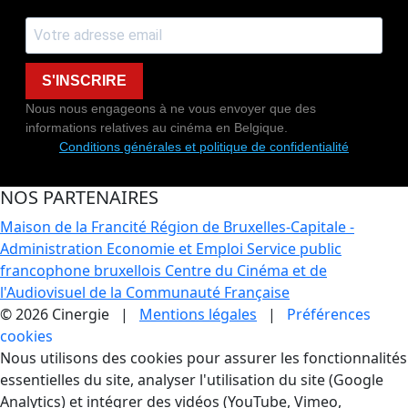
S'INSCRIRE
Nous nous engageons à ne vous envoyer que des
informations relatives au cinéma en Belgique.
Conditions générales et politique de confidentialité
NOS PARTENAIRES
Maison de la Francité
Région de Bruxelles-Capitale -
Administration Economie et Emploi
Service public
francophone bruxellois
Centre du Cinéma et de
l'Audiovisuel de la Communauté Française
© 2026 Cinergie |
Mentions légales
|
Préférences
cookies
Gestion des Cookies
Nous utilisons des cookies pour assurer les fonctionnalités
essentielles du site, analyser l'utilisation du site (Google
Analytics) et intégrer des vidéos (YouTube, Vimeo,