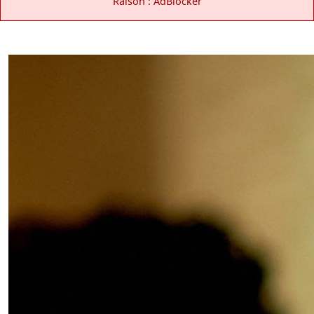
Raison : AdBlocker