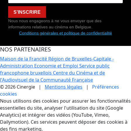
S'INSCRIRE
Nous nous engageons à ne vous envoyer que des
informations relatives au cinéma en Belgique.
Conditions générales et politique de confidentialité
NOS PARTENAIRES
Maison de la Francité
Région de Bruxelles-Capitale -
Administration Economie et Emploi
Service public
francophone bruxellois
Centre du Cinéma et de
l'Audiovisuel de la Communauté Française
© 2026 Cinergie |
Mentions légales
|
Préférences
cookies
Gestion des Cookies
Nous utilisons des cookies pour assurer les fonctionnalités
essentielles du site, analyser l'utilisation du site (Google
Analytics) et intégrer des vidéos (YouTube, Vimeo,
Dailymotion). Ces services peuvent déposer des cookies à
des fins marketing.