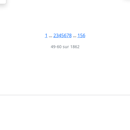
1
...
2
3
4
5
6
7
8
...
156
49-60 sur 1862