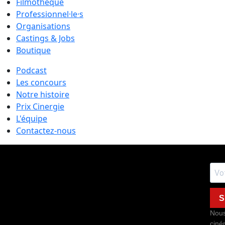
Filmothèque
Professionnel·le·s
Organisations
Castings & Jobs
Boutique
Podcast
Les concours
Notre histoire
Prix Cinergie
L'équipe
Contactez-nous
S
Nous
ciné